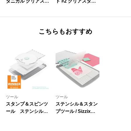
タニカル クリアスタ
ト #2 クリアスタン
ンプ / Wildflower
プ/ Daily
Botanicals – Clear
Sentiments #2 –
Stamps Set 13pk
Sizzix Clear Stamps
Set 14PK by Lisa
こちらもおすすめ
Jones
ツール
ツール
スタンプ＆スピンツ
ステンシル＆スタン
ール ステンシル＆
プツール / Sizzix
スタンプツールアク
Making Tool –
セサリー / Sizzix™
Stencil & Stamp