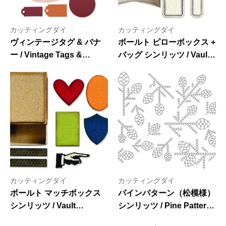
カッティングダイ
カッティングダイ
ヴィンテージタグ & バナ
ボールト ピローボックス +
ー / Vintage Tags &
バッグ シンリッツ / Vault
Banners – Thinlits Die
Pillow Box + Bag –
Set 12PK by Kath Breen
Thinlits Die Set 5PK by
Tim Holtz
カッティングダイ
カッティングダイ
ボールト マッチボックス
パインパターン（松模様）
シンリッツ / Vault
シンリッツ / Pine Patterns
Matchbox – Thinlits Die
– Thinlits Die Set 13PK