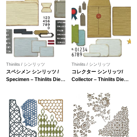
Set 10PK by Lisa Jones
Numbers – Thinlits Die
Set 15PK by Debi Potter
Thinlits / シンリッツ
Thinlits / シンリッツ
スペシメン シンリッツ /
コレクター シンリッツ/
Specimen – Thinlits Die
Collector – Thinlits Die
Set 54PK by Tim Holtz
Set 45PK by Tim Holtz