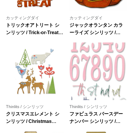
カッティングダイ
カッティングダイ
トリックオアトリート シ
ジャックオランタン カラ
ンリッツ / Trick-or-Treat –
ーライズ シンリッツ /
Thinlits Die Set 3PK by
Jack-o-Lantern Colorize
Tim Holtz
– Thinlits Die Set 10PK
by Tim Holtz
Thinlits / シンリッツ
Thinlits / シンリッツ
クリスマスエレメント シ
ファビュラス バースデー
ンリッツ / Christmas
ナンバー シンリッツ /
Elements – Thinlits Die
Fabulous Birthday